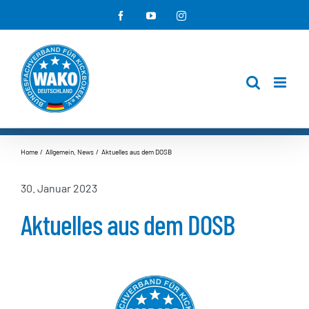
Zum
Facebook
YouTube
Instagram
Inhalt
springen
Home
Allgemein
News
Aktuelles aus dem DOSB
30. Januar 2023
Aktuelles aus dem DOSB