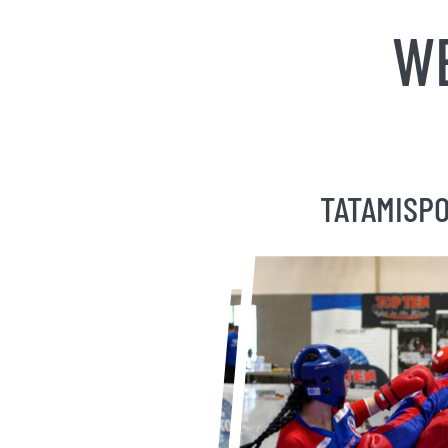
WE
TATAMISP