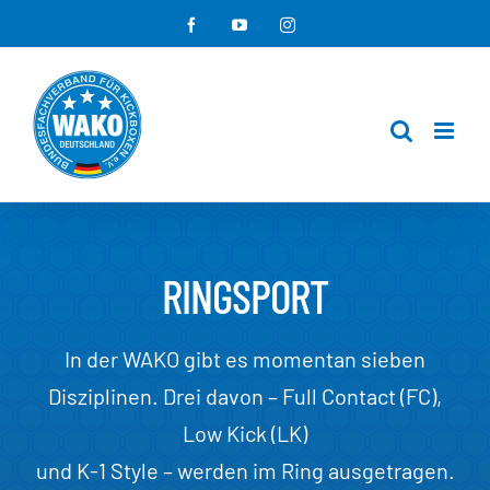
Zum
Facebook
YouTube
Instagram
Inhalt
springen
RINGSPORT
In der WAKO gibt es momentan sieben
Disziplinen. Drei davon – Full Contact (FC),
Low Kick (LK)
und K-1 Style – werden im Ring ausgetragen.