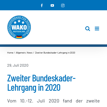
Zum
Facebook
YouTube
Instagram
Inhalt
springen
Home
Allgemein
News
Zweiter Bundeskader-Lehrgang in 2020
29. Juli 2020
Zweiter Bundeskader-
Lehrgang in 2020
Vom 10.-12. Juli 2020 fand der zweite