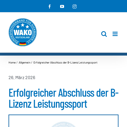
Zum
Facebook
YouTube
Instagram
Inhalt
springen
Home
Allgemein
Erfolgreicher Abschluss der B-Lizenz Leistungssport
26. März 2026
Erfolgreicher Abschluss der B-
Lizenz Leistungssport