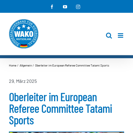
Zum
Facebook
YouTube
Instagram
Inhalt
springen
Home
Allgemein
Oberleiter im European Referee Committee Tatami Sports
29. März 2025
Oberleiter im European
Referee Committee Tatami
Sports