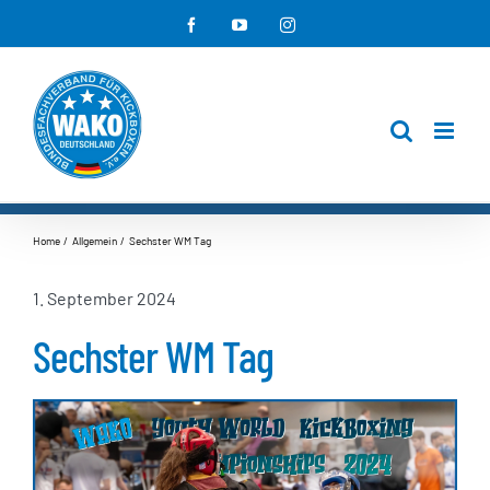
Zum
Facebook
YouTube
Instagram
Inhalt
springen
Home
Allgemein
Sechster WM Tag
1. September 2024
Sechster WM Tag