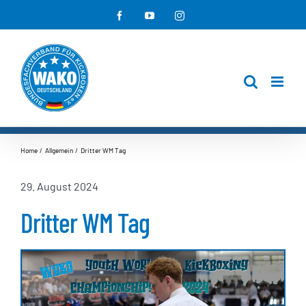
Zum
Facebook
YouTube
Instagram
Inhalt
springen
Home
Allgemein
Dritter WM Tag
29. August 2024
Dritter WM Tag