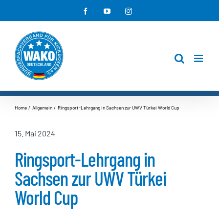
Zum
Facebook
YouTube
Instagram
Inhalt
springen
Home
Allgemein
Ringsport-Lehrgang in Sachsen zur UWV Türkei World Cup
15. Mai 2024
Ringsport-Lehrgang in
Sachsen zur UWV Türkei
World Cup