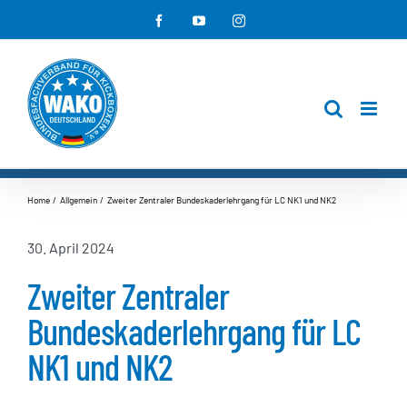
Zum
Facebook
YouTube
Instagram
Inhalt
springen
Home
Allgemein
Zweiter Zentraler Bundeskaderlehrgang für LC NK1 und NK2
30. April 2024
Zweiter Zentraler
Bundeskaderlehrgang für LC
NK1 und NK2