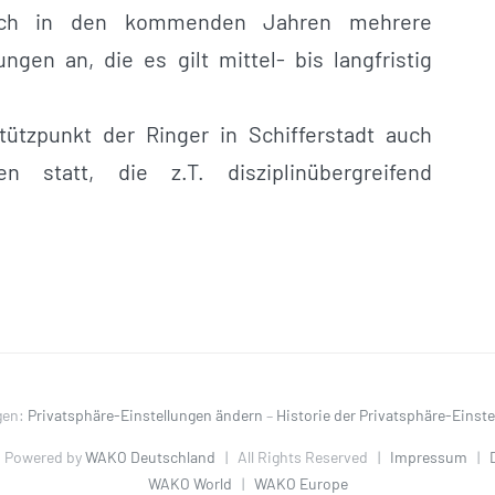
eich in den kommenden Jahren mehrere
ngen an, die es gilt mittel- bis langfristig
ützpunkt der Ringer in Schifferstadt auch
ten statt, die z.T. disziplinübergreifend
gen:
Privatsphäre-Einstellungen ändern
–
Historie der Privatsphäre-Einst
 Powered by
WAKO Deutschland
| All Rights Reserved |
Impressum
|
WAKO World
|
WAKO Europe