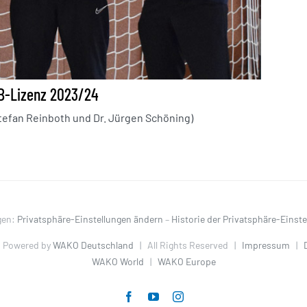
 B-Lizenz 2023/24
 Stefan Reinboth und Dr. Jürgen Schöning)
gen:
Privatsphäre-Einstellungen ändern
–
Historie der Privatsphäre-Einst
 Powered by
WAKO Deutschland
| All Rights Reserved |
Impressum
|
WAKO World
|
WAKO Europe
Facebook
YouTube
Instagram