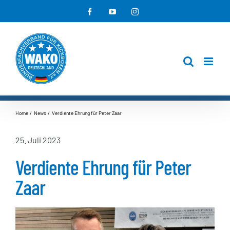
Zum
Facebook
YouTube
Instagram
Inhalt
springen
Home
News
Verdiente Ehrung für Peter Zaar
25. Juli 2023
Verdiente Ehrung für Peter
Zaar