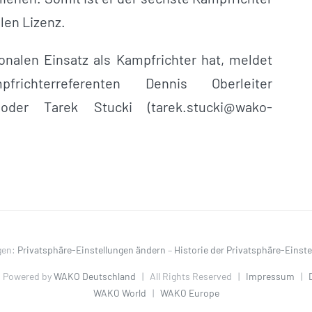
len Lizenz.
onalen Einsatz als Kampfrichter hat, meldet
chterreferenten Dennis Oberleiter
oder Tarek Stucki (
tarek.stucki@wako-
gen:
Privatsphäre-Einstellungen ändern
–
Historie der Privatsphäre-Einst
 Powered by
WAKO Deutschland
| All Rights Reserved |
Impressum
|
WAKO World
|
WAKO Europe