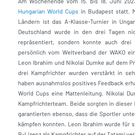
Am Wochenende vom 15. bis 18. Juni 202
Hungarian World Cups
in Budapest statt. 
Ländern ist das A-Klasse-Turnier in Unga
Deutschland wurde in den drei Tagen nic
repräsentiert, sondern konnte auch drei
persönlich vom Weltverband der WAKO ein
Leon Ibrahim und Nikolai Dumke auf dem Pre
drei Kampfrichter wurden verstärkt in se
haben ausnahmslos positives Feedback erhal
World Cups eine Mattenleitung. Nikolai Du
Kampfrichterteam. Beide sorgten in dieser 
garantierten ebenso, dass die Sportler un
kämpfen konnten. Leon Ibrahim wurde für se
B-Lizenz als Kampfrichter auf der Tatami ver