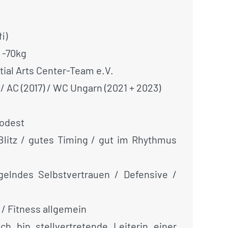
i)
 -70kg
tial Arts Center-Team e.V.
 / AC (2017) / WC Ungarn (2021 + 2023)
Podest
Blitz / gutes Timing / gut im Rhythmus
lndes Selbstvertrauen / Defensive /
 / Fitness allgemein
ch bin stellvertretende Leiterin einer