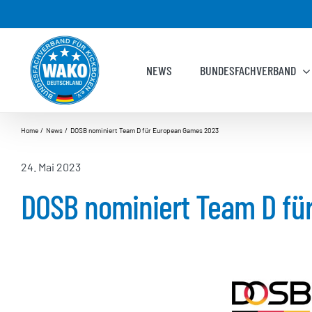
Zum
Inhalt
springen
NEWS
BUNDESFACHVERBAND
Home
News
DOSB nominiert Team D für European Games 2023
24. Mai 2023
DOSB nominiert Team D fü