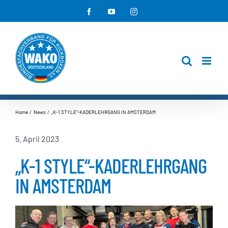
Zum
Facebook
YouTube
Instagram
Inhalt
springen
Home
News
„K-1 STYLE“-KADERLEHRGANG IN AMSTERDAM
5. April 2023
„K-1 STYLE“-KADERLEHRGANG
IN AMSTERDAM