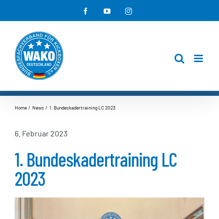
Zum
Facebook
YouTube
Instagram
Inhalt
springen
Home
News
1. Bundeskadertraining LC 2023
6. Februar 2023
1. Bundeskadertraining LC
2023