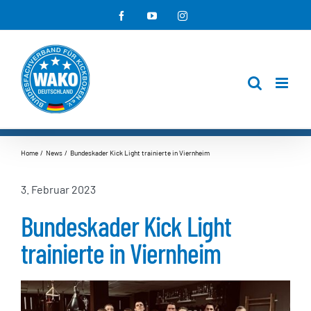
Zum
Facebook
YouTube
Instagram
Inhalt
springen
Home
News
Bundeskader Kick Light trainierte in Viernheim
3. Februar 2023
Bundeskader Kick Light
trainierte in Viernheim