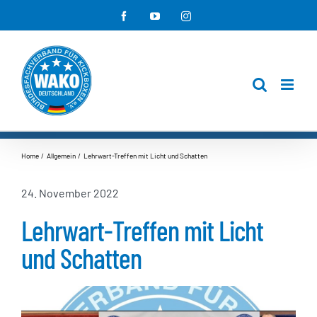
Zum
Facebook
YouTube
Instagram
Inhalt
springen
Home
Allgemein
Lehrwart-Treffen mit Licht und Schatten
24. November 2022
Lehrwart-Treffen mit Licht
und Schatten