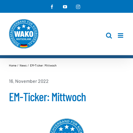
Zum
Facebook
YouTube
Instagram
Inhalt
springen
Home
News
EM-Ticker: Mittwoch
16. November 2022
EM-Ticker: Mittwoch