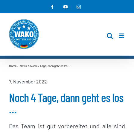
Zum
Facebook
YouTube
Instagram
Inhalt
springen
Home
News
Noch 4 Tage, dann geht es los …
7. November 2022
Noch 4 Tage, dann geht es los
…
Das Team ist gut vorbereitet und alle sind