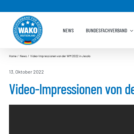
Zum
Inhalt
springen
NEWS
BUNDESFACHVERBAND
Home
News
Video-Impressionen von der WM 2022 in Jesolo
13. Oktober 2022
Video-Impressionen von d