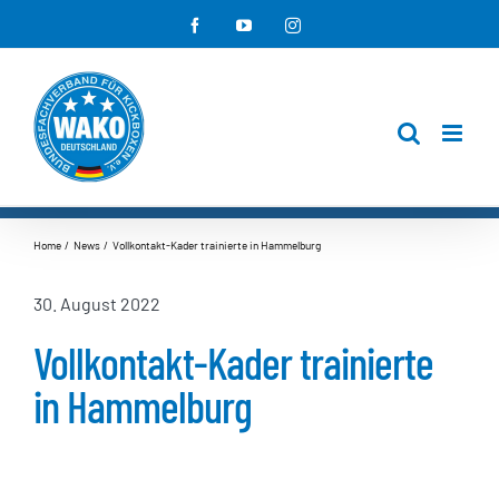
Zum
Facebook
YouTube
Instagram
Inhalt
springen
Home
News
Vollkontakt-Kader trainierte in Hammelburg
30. August 2022
Vollkontakt-Kader trainierte
in Hammelburg