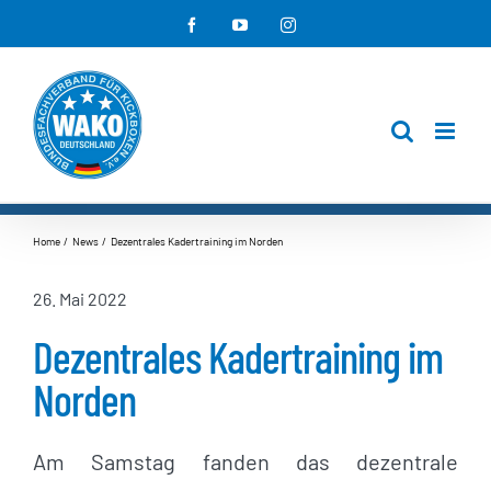
Zum
Facebook
YouTube
Instagram
Inhalt
springen
Home
News
Dezentrales Kadertraining im Norden
26. Mai 2022
Dezentrales Kadertraining im
Norden
Am Samstag fanden das dezentrale