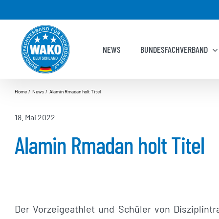
Zum
Inhalt
springen
NEWS
BUNDESFACHVERBAND
Home
News
Alamin Rmadan holt Titel
18. Mai 2022
Alamin Rmadan holt Titel
Der Vorzeigeathlet und Schüler von Disziplintr