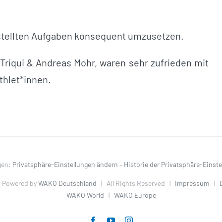
estellten Aufgaben konsequent umzusetzen.
 Triqui & Andreas Mohr, waren sehr zufrieden mit
thlet*innen.
gen:
Privatsphäre-Einstellungen ändern
–
Historie der Privatsphäre-Einst
 Powered by
WAKO Deutschland
| All Rights Reserved |
Impressum
|
WAKO World
|
WAKO Europe
Facebook
YouTube
Instagram