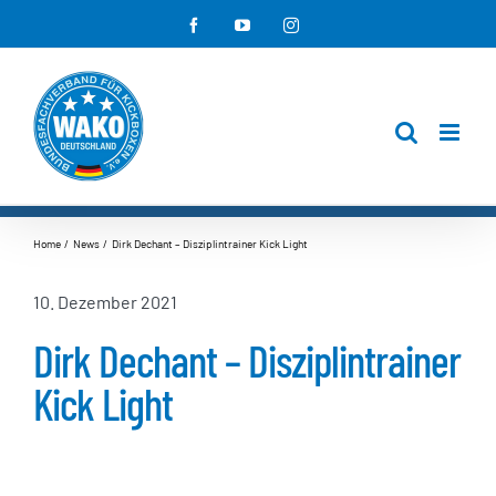
Zum
Facebook
YouTube
Instagram
Inhalt
springen
Home
News
Dirk Dechant – Disziplintrainer Kick Light
10. Dezember 2021
Dirk Dechant – Disziplintrainer
Kick Light