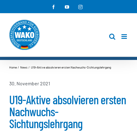
Zum
Facebook
YouTube
Instagram
Inhalt
springen
Home
News
U19-Aktive absolvieren ersten Nachwuchs-Sichtungslehrgang
30. November 2021
U19-Aktive absolvieren ersten
Nachwuchs-
Sichtungslehrgang