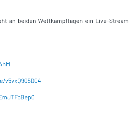
teht an beiden Wettkampftagen ein Live-Stream
84hM
be/v5vxQ905D04
mEmJTFcBep0