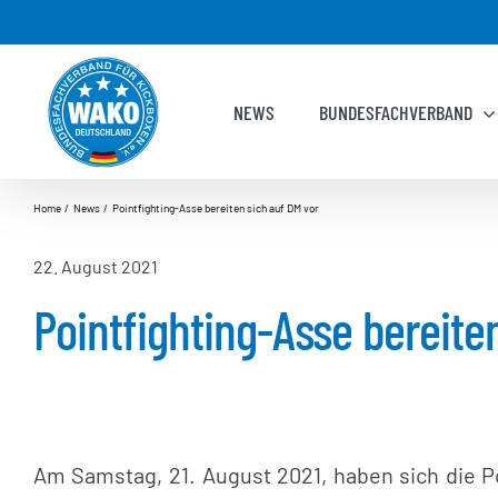
Zum
Inhalt
springen
NEWS
BUNDESFACHVERBAND
Home
News
Pointfighting-Asse bereiten sich auf DM vor
22. August 2021
Pointfighting-Asse bereite
Am Samstag, 21. August 2021, haben sich die P