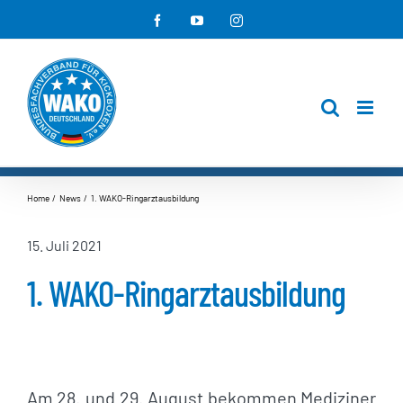
Zum
Facebook
YouTube
Instagram
Inhalt
springen
Home
News
1. WAKO-Ringarztausbildung
15. Juli 2021
1. WAKO-Ringarztausbildung
Am 28. und 29. August bekommen Mediziner