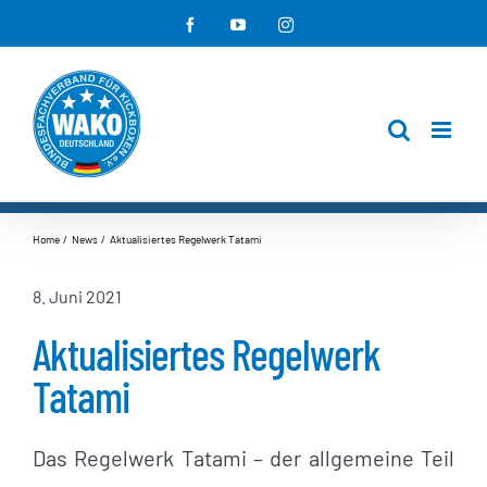
Zum
Facebook
YouTube
Instagram
Inhalt
springen
Home
News
Aktualisiertes Regelwerk Tatami
8. Juni 2021
Aktualisiertes Regelwerk
Tatami
Das Regelwerk Tatami – der allgemeine Teil