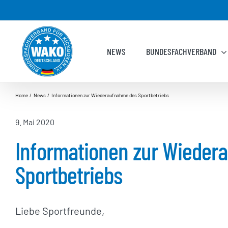
Zum
Inhalt
springen
NEWS
BUNDESFACHVERBAND
Home
News
Informationen zur Wiederaufnahme des Sportbetriebs
9. Mai 2020
Informationen zur Wieder
Sportbetriebs
Liebe Sportfreunde,