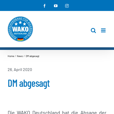
Zum
Facebook
YouTube
Instagram
Inhalt
springen
Home
News
DM abgesagt
26. April 2020
DM abgesagt
Die WAKO Deutschland hat die Absage der