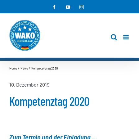
Zum
Facebook
YouTube
Instagram
Inhalt
springen
Home
News
Kompetenztag 2020
10. Dezember 2019
Kompetenztag 2020
Zum Termin und der Einladung …