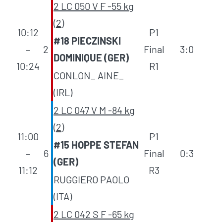
2 LC 050 V F -55 kg
(2)
10:12
P1
#18 PIECZINSKI
–
2
Final
3:0
DOMINIQUE (GER)
10:24
R1
CONLON_ AINE_
(IRL)
2 LC 047 V M -84 kg
(2)
11:00
P1
#15 HOPPE STEFAN
–
6
Final
0:3
(GER)
11:12
R3
RUGGIERO PAOLO
(ITA)
2 LC 042 S F -65 kg