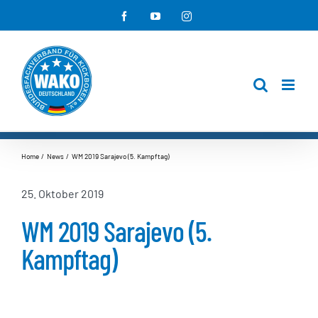
Zum
Facebook
YouTube
Instagram
Inhalt
springen
Home
News
WM 2019 Sarajevo (5. Kampftag)
25. Oktober 2019
WM 2019 Sarajevo (5.
Kampftag)