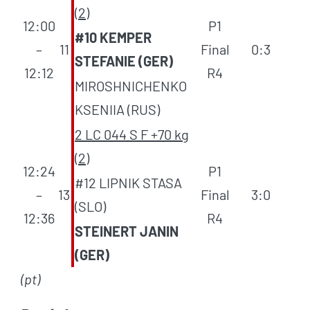
(2)
12:00
P1
#10 KEMPER
–
11
Final
0:3
STEFANIE (GER)
12:12
R4
MIROSHNICHENKO
KSENIIA (RUS)
2 LC 044 S F +70 kg
(2)
12:24
P1
#12 LIPNIK STASA
–
13
Final
3:0
(SLO)
12:36
R4
STEINERT JANIN
(GER)
(pt)