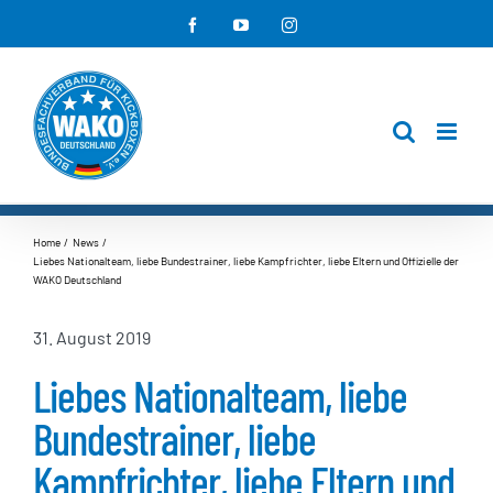
Zum
Facebook
YouTube
Instagram
Inhalt
springen
Home
News
Liebes Nationalteam, liebe Bundestrainer, liebe Kampfrichter, liebe Eltern und Offizielle der
WAKO Deutschland
31. August 2019
Liebes Nationalteam, liebe
Bundestrainer, liebe
Kampfrichter, liebe Eltern und