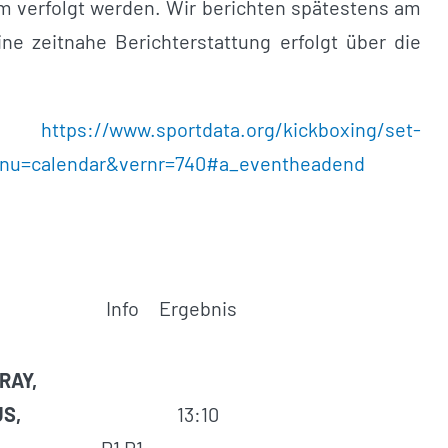
m verfolgt werden. Wir berichten spätestens am
ne zeitnahe Berichterstattung erfolgt über die
ta:
https://www.sportdata.org/kickboxing/set-
menu=calendar&vernr=740#a_eventheadend
Info
Ergebnis
RAY,
US,
13:10
P1 R1