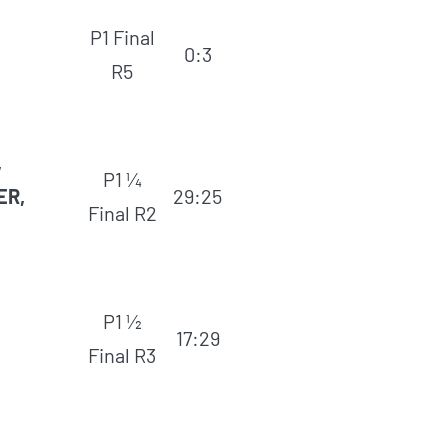
P1 Final
0:3
R5
,
P1 ¼
ER,
29:25
Final R2
P1 ½
17:29
Final R3