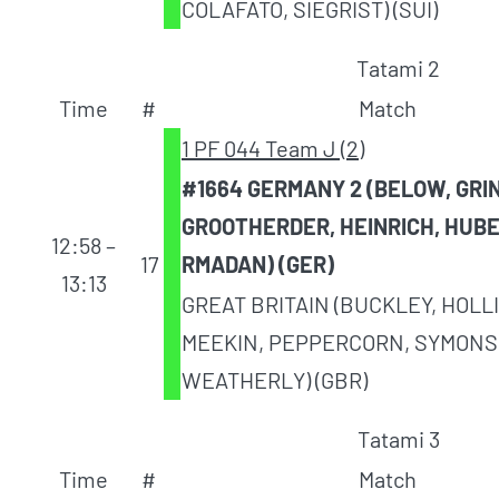
COLAFATO, SIEGRIST) (SUI)
Tatami 2
Time
#
Match
1 PF 044 Team J (2)
#1664 GERMANY 2 (BELOW, GRIN
GROOTHERDER, HEINRICH, HUBE
12:58 –
17
RMADAN) (GER)
13:13
GREAT BRITAIN (BUCKLEY, HOLL
MEEKIN, PEPPERCORN, SYMONS
WEATHERLY) (GBR)
Tatami 3
Time
#
Match