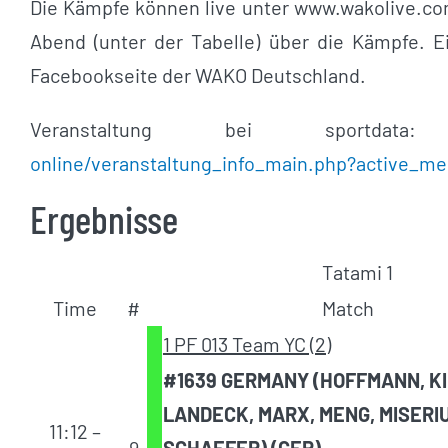
Die Kämpfe können live unter www.wakolive.co
Abend (unter der Tabelle) über die Kämpfe. Ei
Facebookseite der WAKO Deutschland.
Veranstaltung bei sportda
online/veranstaltung_info_main.php?active_
Ergebnisse
Tatami 1
Time
#
Match
1 PF 013 Team YC (2)
#1639 GERMANY (HOFFMANN, KI
LANDECK, MARX, MENG, MISERI
11:12 –
9
SCHAEFER) (GER)