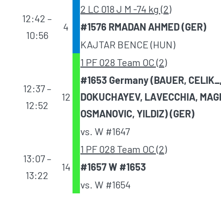
2 LC 018 J M -74 kg (2)
12:42 –
4
#1576 RMADAN AHMED (GER)
10:56
KAJTAR BENCE (HUN)
1 PF 028 Team OC (2)
#1653 Germany (BAUER, CELIK_
12:37 –
12
DOKUCHAYEV, LAVECCHIA, MAG
12:52
OSMANOVIC, YILDIZ) (GER)
vs. W #1647
1 PF 028 Team OC (2)
13:07 –
14
#1657 W #1653
13:22
vs. W #1654