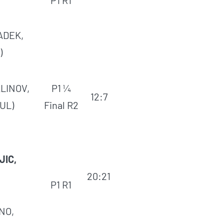
ADEK,
)
LINOV,
P1 ¼
12:7
UL)
Final R2
JIC,
20:21
P1 R1
NO,