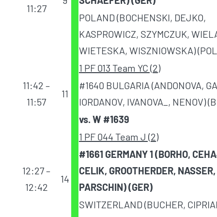
11:27
POLAND (BOCHENSKI, DEJKO,
KASPROWICZ, SZYMCZUK, WIEL
WIETESKA, WISZNIOWSKA) (POL
1 PF 013 Team YC (2)
11:42 –
#1640 BULGARIA (ANDONOVA, GA
11
11:57
IORDANOV, IVANOVA_, NENOV) (B
vs. W #1639
1 PF 044 Team J (2)
#1661 GERMANY 1 (BORHO, CEHA
12:27 –
CELIK, GROOTHERDER, NASSER,
14
12:42
PARSCHIN) (GER)
SWITZERLAND (BUCHER, CIPRIA