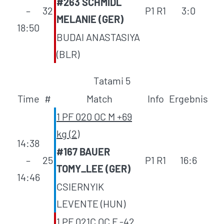
#263 SCHMIDL
–
32
P1 R1
3:0
MELANIE (GER)
18:50
BUDAI ANASTASIYA
(BLR)
Tatami 5
Time
#
Match
Info
Ergebnis
1 PF 020 OC M +69
kg (2)
14:38
#167 BAUER
–
25
P1 R1
16:6
TOMY_LEE (GER)
14:46
CSIERNYIK
LEVENTE (HUN)
1 PF 021C OC F -42