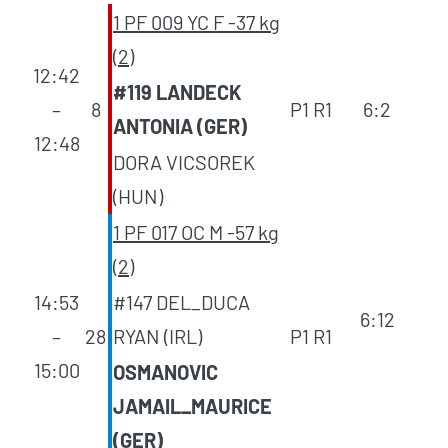
1 PF 009 YC F -37 kg
(2)
12:42
#119 LANDECK
–
8
P1 R1
6:2
ANTONIA (GER)
12:48
DORA VICSOREK
(HUN)
1 PF 017 OC M -57 kg
(2)
14:53
#147 DEL_DUCA
6:12
–
28
RYAN (IRL)
P1 R1
15:00
OSMANOVIC
JAMAIL_MAURICE
(GER)