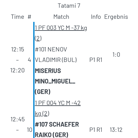
Tatami 7
Time
#
Match
Info
Ergebnis
1 PF 003 YC M -37 kg
(2)
12:15
#101 NENOV
1:0
–
4
VLADIMIR (BUL)
P1 R1
12:20
MISERIUS
MINO_MIGUEL_
(GER)
1 PF 004 YC M -42
kg (2)
12:45
#107 SCHAEFER
–
10
P1 R1
13:12
RAIKO (GER)