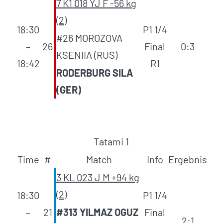
7 K1 018 YJ F -56 kg
(2)
18:30
P1 1/4
#26 MOROZOVA
–
26
Final
0:3
KSENIIA (RUS)
18:42
R1
RODERBURG SILA
(GER)
Tatami 1
Time
#
Match
Info
Ergebnis
3 KL 023 J M +94 kg
(2)
18:30
P1 1/4
–
21
#313 YILMAZ OGUZ
Final
2:1