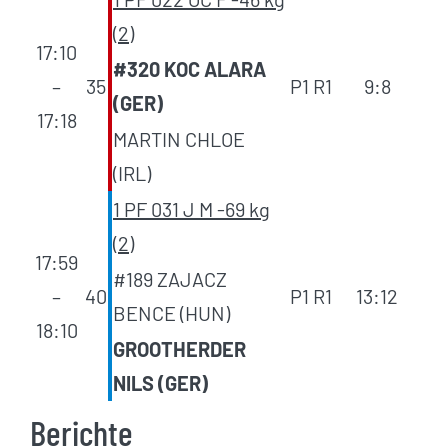
(2)
17:10
#320 KOC ALARA
–
35
P1 R1
9:8
(GER)
17:18
MARTIN CHLOE
(IRL)
1 PF 031 J M -69 kg
(2)
17:59
#189 ZAJACZ
–
40
P1 R1
13:12
BENCE (HUN)
18:10
GROOTHERDER
NILS (GER)
Berichte