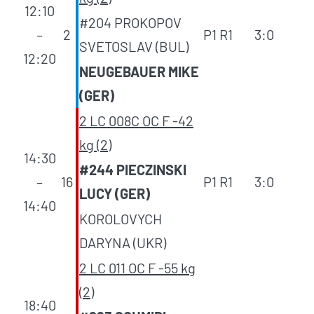
12:10
#204 PROKOPOV
–
2
P1 R1
3:0
SVETOSLAV (BUL)
12:20
NEUGEBAUER MIKE
(GER)
2 LC 008C OC F -42
kg (2)
14:30
#244 PIECZINSKI
–
16
P1 R1
3:0
LUCY (GER)
14:40
KOROLOVYCH
DARYNA (UKR)
2 LC 011 OC F -55 kg
(2)
18:40