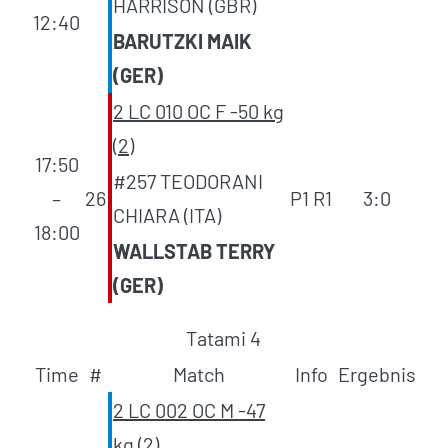
HARRISON (GBR)
12:40
BARUTZKI MAIK
(GER)
2 LC 010 OC F -50 kg
(2)
17:50
#257 TEODORANI
–
26
P1 R1
3:0
CHIARA (ITA)
18:00
WALLSTAB TERRY
(GER)
Tatami 4
Time
#
Match
Info
Ergebnis
2 LC 002 OC M -47
kg (2)