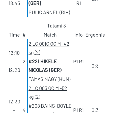
18:45
(GER)
R1
BULIC ARNEL (BIH)
Tatami 3
Time
#
Match
Info
Ergebnis
2 LC 001C OC M -42
kg (2)
12:10
–
2
#221 HIKELE
P1 R1
0:3
12:20
NICOLAS (GER)
TAMAS NAGY (HUN)
2 LC 003 OC M -52
kg (2)
12:30
#208 BAINS-DOYLE
–
4
P1 R1
0:3