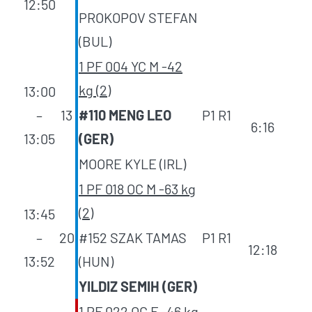
12:50
PROKOPOV STEFAN
(BUL)
1 PF 004 YC M -42
kg (2)
13:00
–
13
#110 MENG LEO
P1 R1
6:16
13:05
(GER)
MOORE KYLE (IRL)
1 PF 018 OC M -63 kg
(2)
13:45
–
20
#152 SZAK TAMAS
P1 R1
12:18
13:52
(HUN)
YILDIZ SEMIH (GER)
1 PF 022 OC F -46 kg