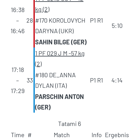
kg (2)
16:38
–
28
#170 KOROLOVYCH
P1 R1
5:10
16:46
DARYNA (UKR)
SAHIN BILGE (GER)
1 PF 029 J M -57 kg
(2)
17:18
#180 DE_ANNA
–
33
P1 R1
4:14
DYLAN (ITA)
17:29
PARSCHIN ANTON
(GER)
Tatami 6
Time
#
Match
Info
Ergebnis