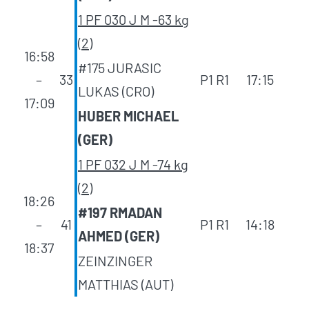
1 PF 030 J M -63 kg
(2)
16:58
#175 JURASIC
–
33
P1 R1
17:15
LUKAS (CRO)
17:09
HUBER MICHAEL
(GER)
1 PF 032 J M -74 kg
(2)
18:26
#197 RMADAN
–
41
P1 R1
14:18
AHMED (GER)
18:37
ZEINZINGER
MATTHIAS (AUT)