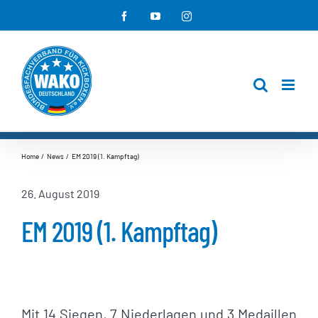
Zum
Facebook
YouTube
Instagram
Inhalt
springen
Home
News
EM 2019 (1. Kampftag)
26. August 2019
EM 2019 (1. Kampftag)
Mit 14 Siegen, 7 Niederlagen und 3 Medaillen