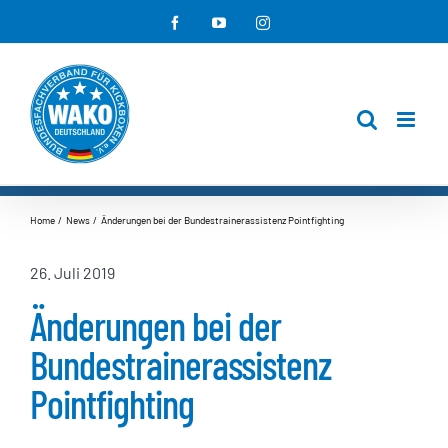
Zum
Facebook
YouTube
Instagram
Inhalt
springen
Home
News
Änderungen bei der Bundestrainerassistenz Pointfighting
26. Juli 2019
Änderungen bei der
Bundestrainerassistenz
Pointfighting