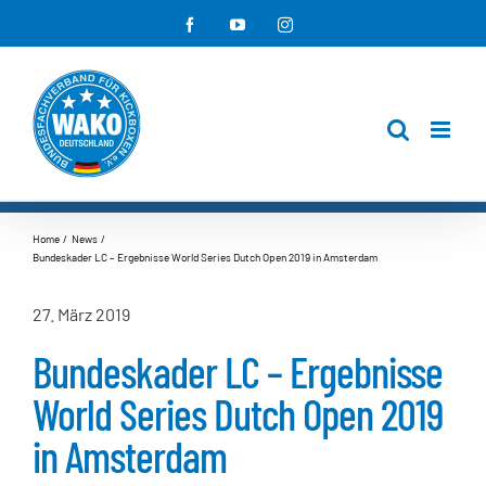
Zum
Facebook
YouTube
Instagram
Inhalt
springen
Home
News
Bundeskader LC – Ergebnisse World Series Dutch Open 2019 in Amsterdam
27. März 2019
Bundeskader LC – Ergebnisse
World Series Dutch Open 2019
in Amsterdam