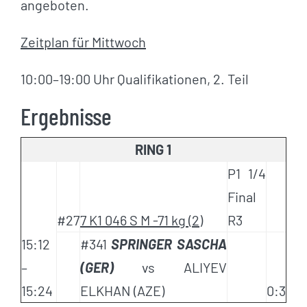
angeboten.
Zeitplan für Mittwoch
10:00–19:00 Uhr Qualifikationen, 2. Teil
Ergebnisse
RING 1
P1 1/4
Final
#27
7 K1 046 S M -71 kg (2)
R3
15:12
#341
SPRINGER SASCHA
–
(GER)
vs ALIYEV
15:24
ELKHAN (AZE)
0:3