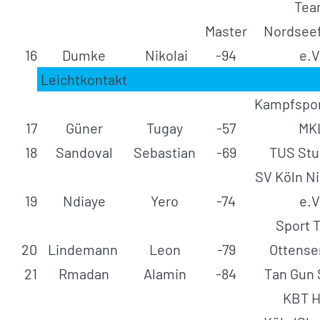
Te
Master
Nordseef
16
Dumke
Nikolai
-94
e.V
Leichtkontakt
Kampfspor
17
Güner
Tugay
-57
MK
18
Sandoval
Sebastian
-69
TUS Stu
SV Köln N
19
Ndiaye
Yero
-74
e.V
Sport 
20
Lindemann
Leon
-79
Ottense
21
Rmadan
Alamin
-84
Tan Gun 
KBT H