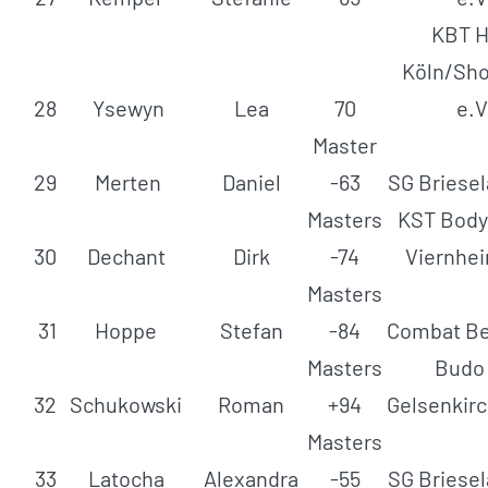
KBT H
Köln/Sho
28
Ysewyn
Lea
70
e.V
Master
29
Merten
Daniel
-63
SG Briesel
Masters
KST Body
30
Dechant
Dirk
-74
Viernhei
Masters
31
Hoppe
Stefan
-84
Combat Ber
Masters
Budo
32
Schukowski
Roman
+94
Gelsenkirc
Masters
33
Latocha
Alexandra
-55
SG Briesel