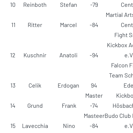
10
Reinboth
Stefan
-79
Cent
Martial Ar
11
Ritter
Marcel
-84
Cent
Fight 
Kickbox 
12
Kuschnir
Anatoli
-94
e.V
Falcon F
Team Sc
13
Celik
Erdogan
94
Ede
Master
Kickb
14
Grund
Frank
-74
Hösbach
Masteer
Budo Club 
15
Lavecchia
Nino
-84
e.V