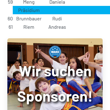
59
Meng
Daniela
Präsidium
60
Brunnbauer
Rudi
61
Riem
Andreas
Wir suchen
Sponsoren!