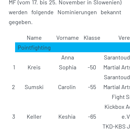
MF (vom 17. bis 25. November in Slowenien)
werden folgende Nominierungen bekannt
gegeben.
Name
Vorname
Klasse
Vere
Pointfighting
Anna
Sarantoud
1
Kreis
Sophia
-50
Martial Ar
Sarantoud
2
Sumski
Carolin
-55
Martial Ar
Fight 
Kickbox 
3
Keller
Keshia
-65
e.V
TKD-KBS J