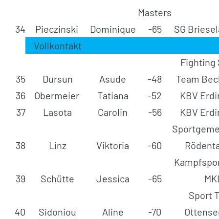
Masters
34
Pieczinski
Dominique
-65
SG Briesel
Vollkontakt
Fighting
35
Dursun
Asude
-48
Team Beck
36
Obermeier
Tatiana
-52
KBV Erdi
37
Lasota
Carolin
-56
KBV Erdi
Sportgeme
38
Linz
Viktoria
-60
Rödenta
Kampfspor
39
Schütte
Jessica
-65
MK
Sport 
40
Sidoniou
Aline
-70
Ottense