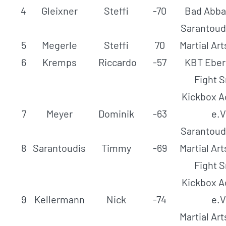
4
Gleixner
Steffi
-70
Bad Abba
Sarantoud
5
Megerle
Steffi
70
Martial Ar
6
Kremps
Riccardo
-57
KBT Eber
Fight 
Kickbox 
7
Meyer
Dominik
-63
e.V
Sarantoud
8
Sarantoudis
Timmy
-69
Martial Ar
Fight 
Kickbox 
9
Kellermann
Nick
-74
e.V
Martial Ar