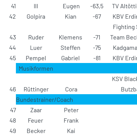
41
Ill
Eugen
-63,5
TV Altött
42
Golpira
Kian
-67
KBV Erdi
Fighting
43
Ruder
Klemens
-71
Team Beck
44
Luer
Steffen
-75
Kadgamal
45
Pempel
Gabriel
-81
KBV Erdi
Musikformen
KSV Blac
46
Rüttinger
Cora
Butzb
Bundestrainer/Coach
47
Zaar
Peter
48
Feuer
Frank
49
Becker
Kai