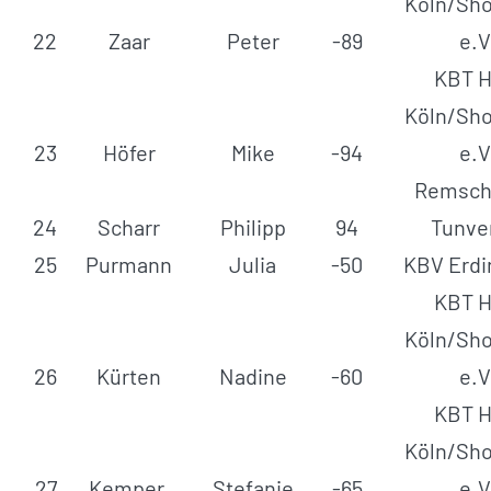
Köln/Sho
22
Zaar
Peter
-89
e.V
KBT H
Köln/Sho
23
Höfer
Mike
-94
e.V
Remsch
24
Scharr
Philipp
94
Tunve
25
Purmann
Julia
-50
KBV Erdi
KBT H
Köln/Sho
26
Kürten
Nadine
-60
e.V
KBT H
Köln/Sho
27
Kemper
Stefanie
-65
e.V