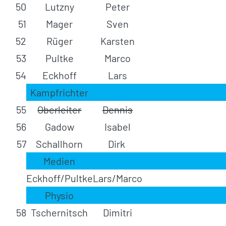
50
Lutzny
Peter
51
Mager
Sven
52
Rüger
Karsten
53
Pultke
Marco
54
Eckhoff
Lars
Kampfrichter
55
Oberleiter
Dennis
56
Gadow
Isabel
57
Schallhorn
Dirk
Medien
Eckhoff/Pultke
Lars/Marco
Physio
58
Tschernitsch
Dimitri