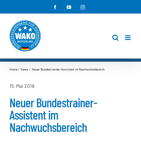
Zum
Facebook
YouTube
Instagram
Inhalt
springen
Home
News
Neuer Bundestrainer-Assistent im Nachwuchsbereich
15. Mai 2018
Neuer Bundestrainer-
Assistent im
Nachwuchsbereich