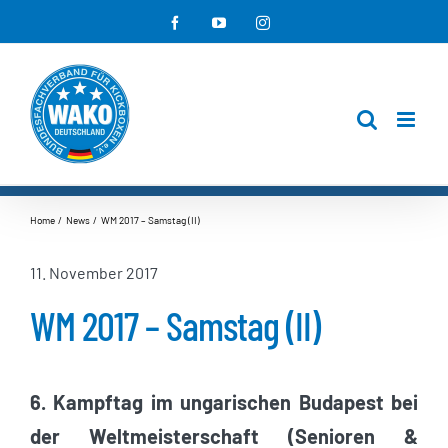
Zum
Facebook
YouTube
Instagram
Inhalt
springen
Home
News
WM 2017 – Samstag (II)
11. November 2017
WM 2017 – Samstag (II)
6. Kampftag im ungarischen Budapest bei
der Weltmeisterschaft (Senioren &