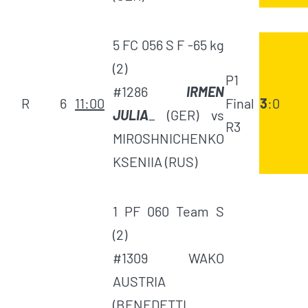
5 FC 056 S F -65 kg
(2)
P1
#1286
IRMEN
R
6
11:00
Final
3
:0
JULIA
_ (GER) vs
R3
MIROSHNICHENKO
KSENIIA (RUS)
1 PF 060 Team S
(2)
#1309 WAKO
AUSTRIA
(BENEDETTI,