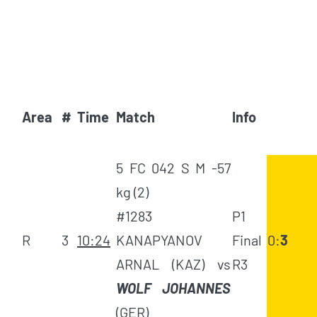
Area
#
Time
Match
Info
5 FC 042 S M -57
kg (2)
#1283
P1
R
3
10:24
KANAPYANOV
Final
0:
3
ARNAL (KAZ) vs
R3
WOLF JOHANNES
(GER)