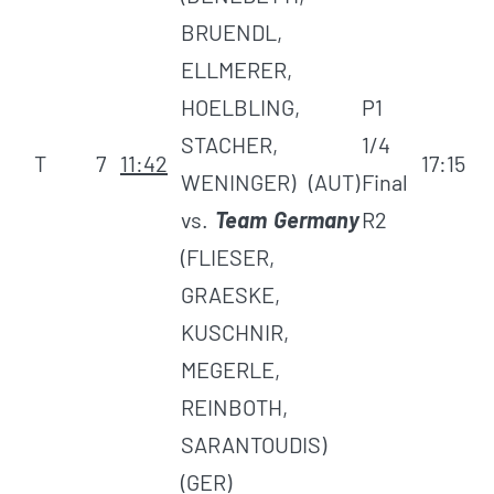
BRUENDL,
ELLMERER,
HOELBLING,
P1
STACHER,
1/4
T
7
11:42
17:15
WENINGER) (AUT)
Final
vs.
Team Germany
R2
(FLIESER,
GRAESKE,
KUSCHNIR,
MEGERLE,
REINBOTH,
SARANTOUDIS)
(GER)