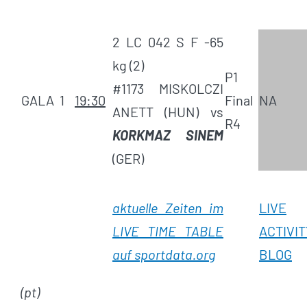
2 LC 042 S F -65
kg (2)
P1
#1173 MISKOLCZI
GALA
1
19:30
Final
NA
ANETT (HUN) vs
R4
KORKMAZ SINEM
(GER)
aktuelle Zeiten im
LIVE
LIVE TIME TABLE
ACTIVIT
auf sportdata.org
BLOG
(pt)