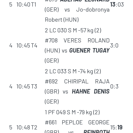
5
10:40
T1
13
:03
(GER) vs Jo-dobronya
Robert (HUN)
2 LC 030 S M -57 kg (2)
#708 VERES ROLAND
4
10:45
T4
3:0
(HUN) vs
GUENER TUGAY
(GER)
2 LC 033 S M -74 kg (2)
#692 CHIRIPAL RAJA
4
10:45
T3
0:3
(GBR) vs
HAHNE DENIS
(GER)
1 PF 049 S M -79 kg (2)
#661 PEPLOE GEORGE
5
10:48
T2
15:
19
(GBR) vs
REINBOTH