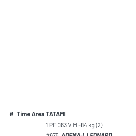
#
Time
Area
TATAMI
1 PF 063 V M -84 kg (2)
#675
ADEMAJ LEONARD