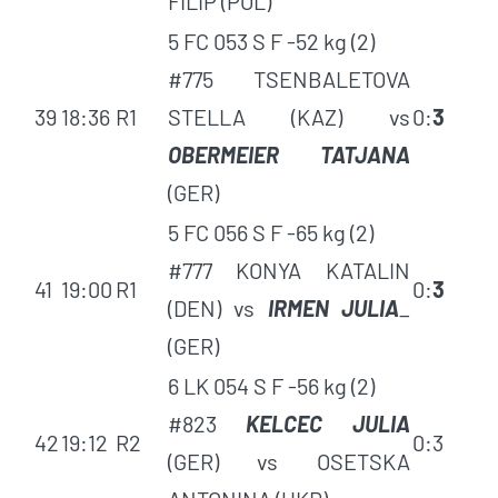
FILIP (POL)
5 FC 053 S F -52 kg (2)
#775 TSENBALETOVA
39
18:36
R1
STELLA (KAZ) vs
0:
3
OBERMEIER TATJANA
(GER)
5 FC 056 S F -65 kg (2)
#777 KONYA KATALIN
41
19:00
R1
0:
3
(DEN) vs
IRMEN JULIA
_
(GER)
6 LK 054 S F -56 kg (2)
#823
KELCEC JULIA
42
19:12
R2
0:3
(GER) vs OSETSKA