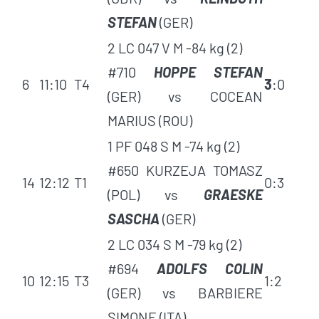
STEFAN
(GER)
2 LC 047 V M -84 kg (2)
#710
HOPPE STEFAN
6
11:10
T4
3
:0
(GER) vs COCEAN
MARIUS (ROU)
1 PF 048 S M -74 kg (2)
#650 KURZEJA TOMASZ
14
12:12
T1
0:3
(POL) vs
GRAESKE
SASCHA
(GER)
2 LC 034 S M -79 kg (2)
#694
ADOLFS COLIN
10
12:15
T3
1:2
(GER) vs BARBIERE
SIMONE (ITA)