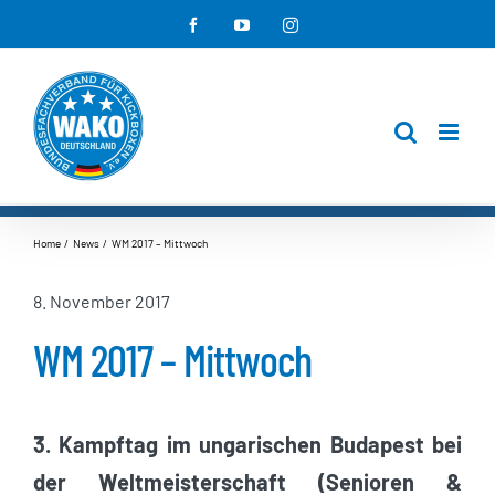
Zum
Facebook
YouTube
Instagram
Inhalt
springen
Home
News
WM 2017 – Mittwoch
8. November 2017
WM 2017 – Mittwoch
3. Kampftag im ungarischen Budapest bei
der Weltmeisterschaft (Senioren &