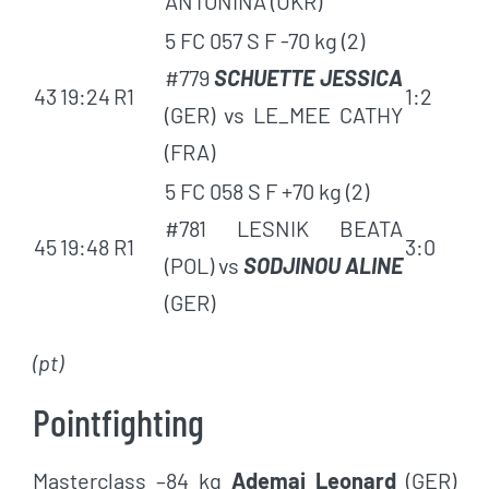
ANTONINA (UKR)
5 FC 057 S F -70 kg (2)
#779
SCHUETTE JESSICA
43
19:24
R1
1:2
(GER) vs LE_MEE CATHY
(FRA)
5 FC 058 S F +70 kg (2)
#781 LESNIK BEATA
45
19:48
R1
3:0
(POL) vs
SODJINOU ALINE
(GER)
(pt)
Pointfighting
Masterclass –84 kg
Ademaj Leonard
(GER)