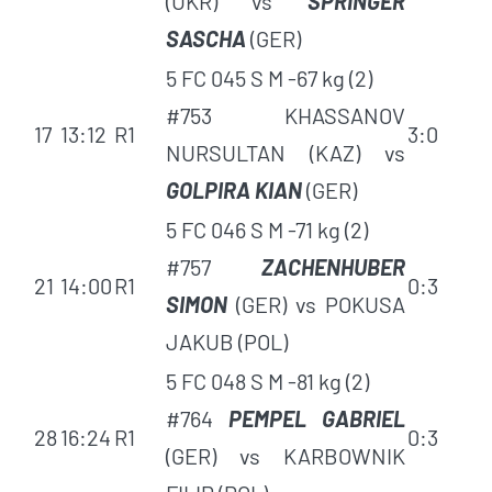
(UKR) vs
SPRINGER
SASCHA
(GER)
5 FC 045 S M -67 kg (2)
#753 KHASSANOV
17
13:12
R1
3:0
NURSULTAN (KAZ) vs
GOLPIRA KIAN
(GER)
5 FC 046 S M -71 kg (2)
#757
ZACHENHUBER
21
14:00
R1
0:3
SIMON
(GER) vs POKUSA
JAKUB (POL)
5 FC 048 S M -81 kg (2)
#764
PEMPEL GABRIEL
28
16:24
R1
0:3
(GER) vs KARBOWNIK