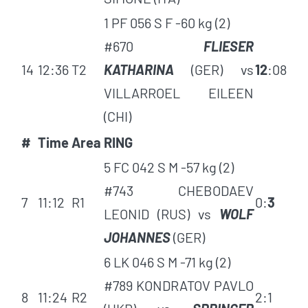
1 PF 056 S F -60 kg (2)
#670
FLIESER
14
12:36
T2
KATHARINA
(GER) vs
12
:08
VILLARROEL EILEEN
(CHI)
#
Time
Area
RING
5 FC 042 S M -57 kg (2)
#743 CHEBODAEV
7
11:12
R1
0:
3
LEONID (RUS) vs
WOLF
JOHANNES
(GER)
6 LK 046 S M -71 kg (2)
#789 KONDRATOV PAVLO
8
11:24
R2
2:1