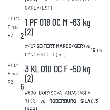
CARLA (ESP)
P1 1/4
1 PF 018 OC M -63 kg
Final
(2)
2
R2
#467
SEIFERT MARCO (GER)
vs
15
:04
LYNCH SCOTT (IRL)
P1 1/4
3 KL 010 OC F -50 kg
Final
(2)
R2
6
#600 BORYSOVA ANASTASIIA
(UKR) vs
RODERBURG SILA
0:
3
(GER)