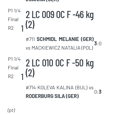
P1 1/4
2 LC 009 OC F -46 kg
Final
(2)
1
R2
#711
SCHMIDL MELANIE (GER)
3
:0
vs MACKIEWICZ NATALIA (POL)
P1 1/4
2 LC 010 OC F -50 kg
Final
(2)
1
R2
#714 KOLEVA KALINA (BUL) vs
0:
3
RODERBURG SILA (GER)
(pt)