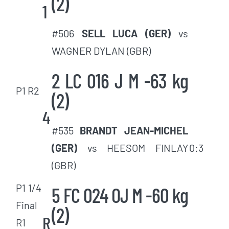
(2)
1
#506
SELL LUCA (GER)
vs
WAGNER DYLAN (GBR)
2 LC 016 J M -63 kg
P1 R2
(2)
4
#535
BRANDT JEAN-MICHEL
(GER)
vs HEESOM FINLAY
0:3
(GBR)
P1 1/4
5 FC 024 OJ M -60 kg
Final
(2)
R
R1