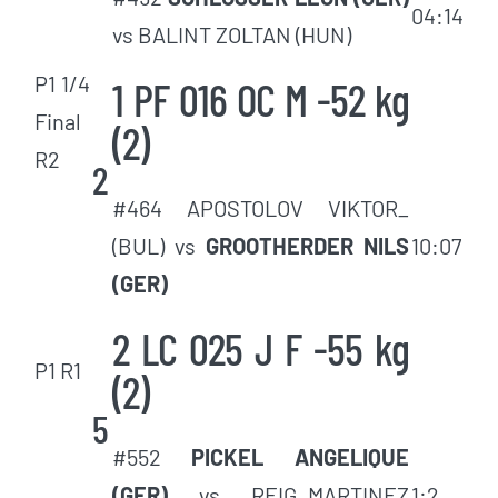
04:14
vs BALINT ZOLTAN (HUN)
P1 1/4
1 PF 016 OC M -52 kg
Final
(2)
R2
2
#464 APOSTOLOV VIKTOR_
(BUL) vs
GROOTHERDER NILS
10:07
(GER)
2 LC 025 J F -55 kg
P1 R1
(2)
5
#552
PICKEL ANGELIQUE
(GER)
vs REIG_MARTINEZ
1:2