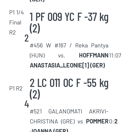
P1 1/4
1 PF 009 YC F -37 kg
Final
(2)
R2
2
#456 W #167 / Reka Pantya
(HUN) vs.
HOFFMANN
11:07
ANASTASIA_LEONIE[1] (GER)
2 LC 011 OC F -55 kg
P1 R2
(2)
4
#521 GALANOMATI AKRIVI-
CHRISTINA (GRE) vs
POMMER
0:
2
JOANNA (GER)