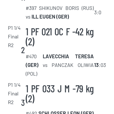
#397 SHIKUNOV BORIS (RUS)
3:0
vs
ILL EUGEN (GER)
P1 1/4
1 PF 021 OC F -42 kg
Final
(2)
R2
2
#470
LAVECCHIA TERESA
(GER)
vs PANCZAK OLIWIA
13
:03
(POL)
P1 1/4
1 PF 033 J M -79 kg
Final
(2)
3
R2
#492
SCHLOSSER LEON (GER)