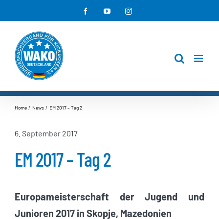
Zum
Facebook
YouTube
Instagram
Inhalt
springen
Home
News
EM 2017 – Tag 2
6. September 2017
EM 2017 – Tag 2
Europameisterschaft der Jugend und
Junioren 2017 in Skopje, Mazedonien