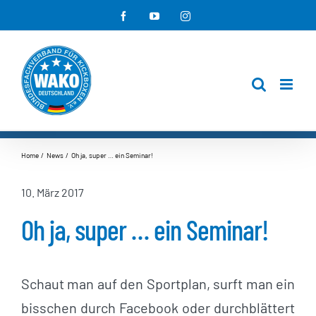
Zum
Facebook
YouTube
Instagram
Inhalt
springen
Home
News
Oh ja, super … ein Seminar!
10. März 2017
Oh ja, super … ein Seminar!
Schaut man auf den Sportplan, surft man ein
bisschen durch Facebook oder durchblättert