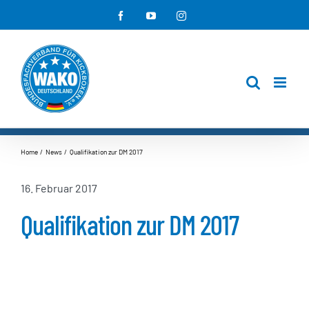
Zum
Facebook
YouTube
Instagram
Inhalt
springen
Home
News
Qualifikation zur DM 2017
16. Februar 2017
Qualifikation zur DM 2017